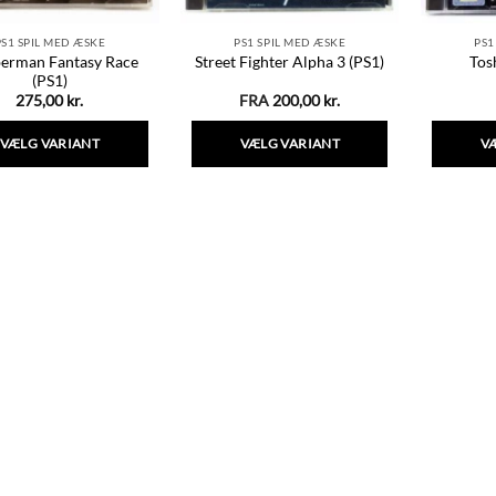
PS1 SPIL MED ÆSKE
PS1 SPIL MED ÆSKE
PS1
erman Fantasy Race
Street Fighter Alpha 3 (PS1)
Tos
(PS1)
275,00
kr.
FRA
200,00
kr.
VÆLG VARIANT
VÆLG VARIANT
V
Dette
Dette
vare
vare
har
har
flere
flere
varianter.
varianter.
Mulighederne
Mulighederne
kan
kan
vælges
vælges
på
på
varesiden
varesiden