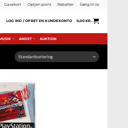
Gavekort
Optjen point
Rabatter
Sælg til os
LOG IND / OPRET EN KUNDEKONTO
0,00
KR.
 MUSIK
ANDET
AUKTION