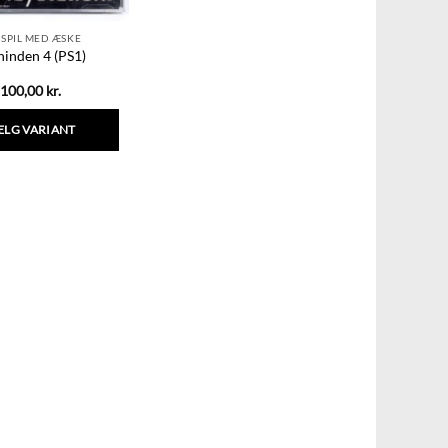
 SPIL MED ÆSKE
hinden 4 (PS1)
100,00
kr.
ÆLG VARIANT
Dette
vare
har
flere
varianter.
Mulighederne
kan
vælges
på
varesiden