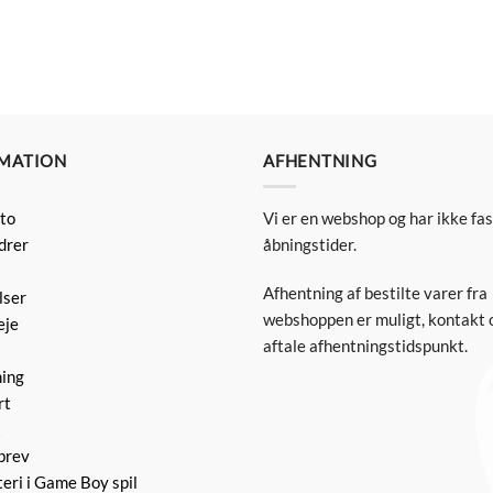
MATION
AFHENTNING
to
Vi er en webshop og har ikke fa
drer
åbningstider.
Afhentning af bestilte varer fra
lser
webshoppen er muligt, kontakt o
eje
aftale afhentningstidspunkt.
ning
rt
t
brev
eri i Game Boy spil