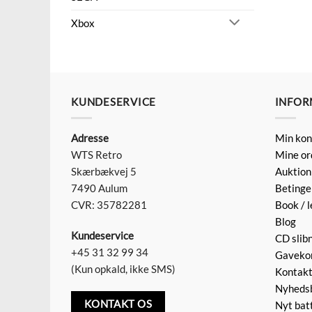
Xbox
KUNDESERVICE
INFOR
Adresse
Min kon
WTS Retro
Mine or
Skærbækvej 5
Auktion
7490 Aulum
Betinge
CVR: 35782281
Book / l
Blog
Kundeservice
CD slib
+45 31 32 99 34
Gaveko
(Kun opkald, ikke SMS)
Kontak
Nyheds
KONTAKT OS
Nyt batt