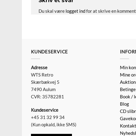
Skriv et svar
Du skal være
logget ind
for at skrive en komment
KUNDESERVICE
INFOR
Adresse
Min kon
WTS Retro
Mine or
Skærbækvej 5
Auktion
7490 Aulum
Betinge
CVR: 35782281
Book / l
Blog
Kundeservice
CD slib
+45 31 32 99 34
Gaveko
(Kun opkald, ikke SMS)
Kontak
Nyheds