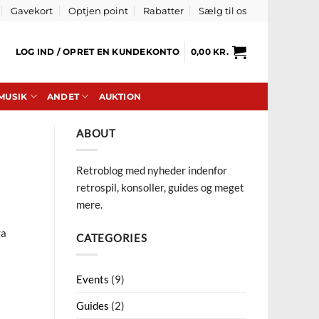
Gavekort
Optjen point
Rabatter
Sælg til os
LOG IND / OPRET EN KUNDEKONTO
0,00
KR.
 MUSIK
ANDET
AUKTION
ABOUT
Retroblog med nyheder indenfor
retrospil, konsoller, guides og meget
mere.
ra
CATEGORIES
Events
(9)
Guides
(2)