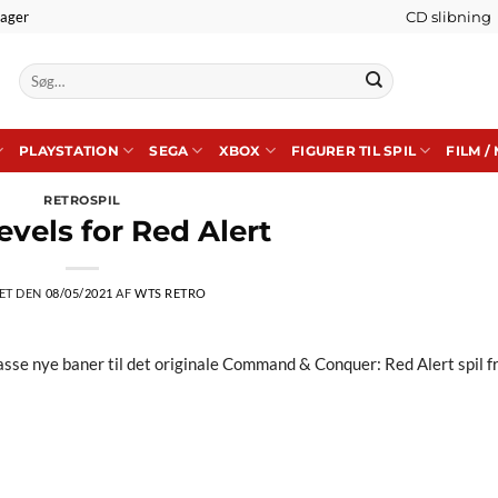
lager
CD slibning
Søg
efter:
PLAYSTATION
SEGA
XBOX
FIGURER TIL SPIL
FILM /
RETROSPIL
evels for Red Alert
ET DEN
08/05/2021
AF
WTS RETRO
sse nye baner til det originale Command & Conquer: Red Alert spil f