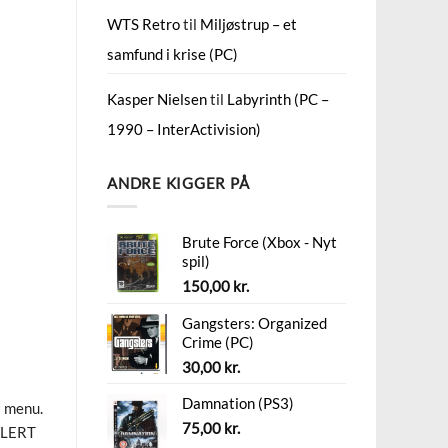
WTS Retro
til
Miljøstrup – et
samfund i krise (PC)
Kasper Nielsen
til
Labyrinth (PC –
1990 – InterActivision)
ANDRE KIGGER PÅ
Brute Force (Xbox - Nyt
spil)
150,00
kr.
Gangsters: Organized
Crime (PC)
30,00
kr.
Damnation (PS3)
N menu.
75,00
kr.
 ALERT