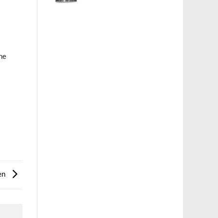
the
ien