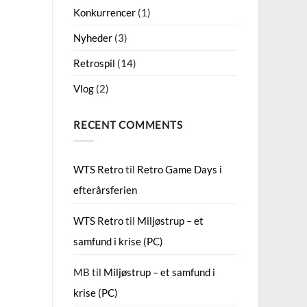
Konkurrencer
(1)
Nyheder
(3)
Retrospil
(14)
Vlog
(2)
RECENT COMMENTS
WTS Retro
til
Retro Game Days i
efterårsferien
WTS Retro
til
Miljøstrup – et
samfund i krise (PC)
MB
til
Miljøstrup – et samfund i
krise (PC)