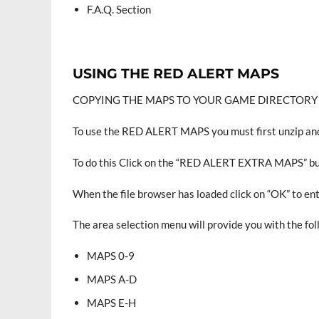
F.A.Q. Section
USING THE RED ALERT MAPS
COPYING THE MAPS TO YOUR GAME DIRECTORY
To use the RED ALERT MAPS you must first unzip an
To do this Click on the “RED ALERT EXTRA MAPS” butt
When the file browser has loaded click on “OK” to en
The area selection menu will provide you with the fo
MAPS 0-9
MAPS A-D
MAPS E-H