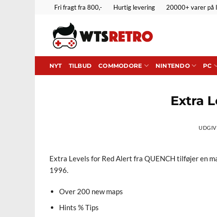
Fortsæt
Fri fragt fra 800,-
Hurtig levering
20000+ varer på 
til
indhold
NYT
TILBUD
COMMODORE
NINTENDO
PC
Extra L
UDGIV
Extra Levels for Red Alert fra QUENCH tilføjer en ma
1996.
Over 200 new maps
Hints % Tips