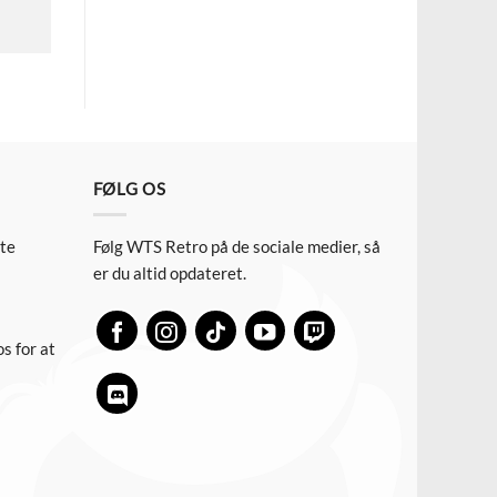
FØLG OS
ste
Følg WTS Retro på de sociale medier, så
er du altid opdateret.
s for at