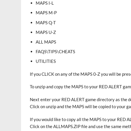
MAPS I-L
MAPS M-P
MAPS Q-T
MAPS U-Z
ALL MAPS
FAQS\TIPS\CHEATS
UTILITIES
If you CLICK on any of the MAPS 0-Z you will be pres
To unzip and copy the MAPS to your RED ALERT game d
Next enter your RED ALERT game directory as the des
Click on unzip and the MAPS will be copied to your g
If you would like to copy all the MAPS to your RE
Click on the ALLMAPS.ZIP file and use the same met