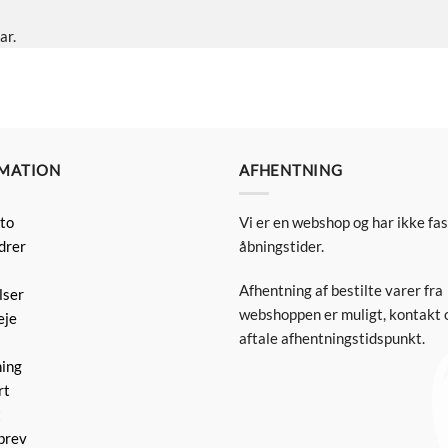
ar.
MATION
AFHENTNING
to
Vi er en webshop og har ikke fa
drer
åbningstider.
Afhentning af bestilte varer fra
lser
webshoppen er muligt, kontakt o
eje
aftale afhentningstidspunkt.
ning
rt
t
brev