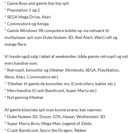
* Game Boys and gamle bip-bip spil
* Playstation 1 og 2
* SEGA Mega Drive, Atari
* Commodore og Amiga
* Gamle Windows 98 computere koblet op via netværk til
multiplayer spil som Duke Nukem 3D, Red Alert, WarCraft og
mange flere.
Vi havde også salg i løbet af weekenden, både gamle retrospil og nyt
merchandise som:
* Retrospil, konsoller og tilbehør (Nintendo, SEGA, PlayStation,
Xbox, Atari, Commodore etc)
* Tilbehør til gamle de konsoller mv. (Controllers, kabler etc.)
* Merchandise (Crash Bandicoot, Super Mario etc)
* Nyt gaming tilbehør
Af gamle klassiske spil man kunne prøve, kan nævnes:
* Duke Nukem 3D, Doom, GTA, Hexen, Wolfenstein 3D
* Super Mario Bros, Mega Man, Legend of Zelda
* Crash Bandicoot, Spyro the Dragon, Tekken