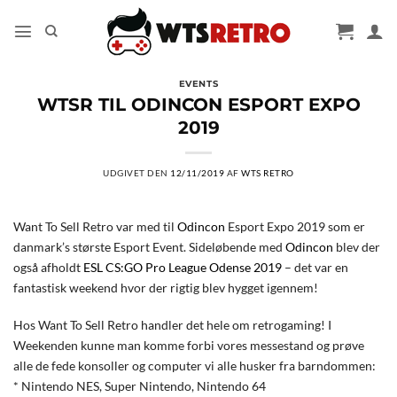
Fortsæt
til
indhold
EVENTS
WTSR TIL ODINCON ESPORT EXPO
2019
UDGIVET DEN
12/11/2019
AF
WTS RETRO
Want To Sell Retro var med til
Odincon
Esport Expo 2019 som er
danmark’s største Esport Event. Sideløbende med
Odincon
blev der
også afholdt
ESL CS:GO Pro League Odense 2019
– det var en
fantastisk weekend hvor der rigtig blev hygget igennem!
Hos Want To Sell Retro handler det hele om retrogaming! I
Weekenden kunne man komme forbi vores messestand og prøve
alle de fede konsoller og computer vi alle husker fra barndommen:
* Nintendo NES, Super Nintendo, Nintendo 64