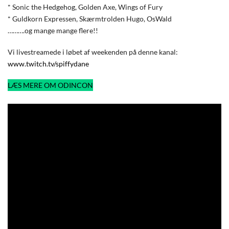
* Sonic the Hedgehog, Golden Axe, Wings of Fury
* Guldkorn Expressen, Skærmtrolden Hugo, OsWald
……….og mange mange flere!!
Vi livestreamede i løbet af weekenden på denne kanal:
www.twitch.tv/spiffydane
LÆS MERE OM ODINCON